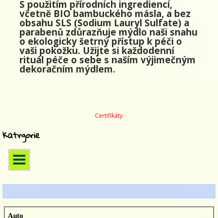
S použitím přírodních ingrediencí,
včetně BIO bambuckého másla, a bez
obsahu SLS (Sodium Lauryl Sulfate) a
parabenů zdůrazňuje mýdlo naši snahu
o ekologicky šetrný přístup k péči o
vaši pokožku. Užijte si každodenní
rituál péče o sebe s naším výjimečným
dekoračním mýdlem.
Certifikáty
Katrgorie
Auto