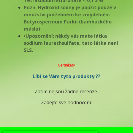
Tetrasodium Etidronate < 0,1 3 %
Pozn. Hydroxid sodný je použit pouze v
množství potřebném ke zmýdelnění
Butyrospermum Parkii (bambuckého
másla)
•Upozornění: někdy vás mate látka
sodiium laurethsulfate, tato látka není
SLS.
Certifikáty
Líbí se Vám tyto produkty ??
Zatím nejsou žádné recenze.
Zadejte své hodnocení: