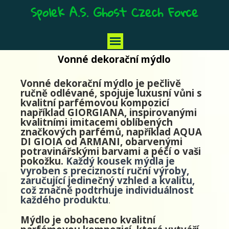
Spolek A.S. Ghost Czech Force
Vonné dekorační mýdlo
Vonné dekorační mýdlo je pečlivě
ručně odlévané, spojuje luxusní vůni s
kvalitní parfémovou kompozicí
například GIORGIANA, inspirovanými
kvalitními imitacemi oblíbených
značkových parfémů, například AQUA
DI GIOIA od ARMANI
, obarvenými
potravinářskými barvami a péčí o vaši
pokožku.
Každý kousek mýdla je
vyroben s precizností ruční výroby,
zaručující jedinečný vzhled a kvalitu,
což značně podtrhuje individuálnost
každého produktu
.
Mýdlo je obohaceno kvalitní