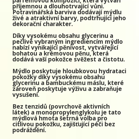
parfémovou kompozicí, která vytváří
příjemnou a dlouhotrvající vůni.
Potravinářská barviva dodávají mýdlu
živé a atraktivní barvy, podtrhující jeho
dekorační charakter.
Díky vysokému obsahu glycerinu a
pečlivě vybraným ingrediencím mýdlo
nabízí vynikající pěnivost, vytvářející
bohatou a krémovou pěnu, která
dodává vaší pokožce svěžest a čistotu.
Mýdlo poskytuje hloubkovou hydrataci
pokožky díky vysokému obsahu
glycerinu a bambuckému máslu, které
zároveň poskytuje výživu a zabraňuje
vysušení.
Bez tenzidů (povrchově aktivních
látek) a monopropylenglykolu je tato
mýdlová hmota šetrná volba pro
citlivou pokožku, zajišťující péči bez
podráždění.