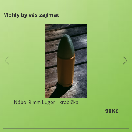
Mohly by vás zajímat
Náboj 9 mm Luger - krabička
Leno
90Kč