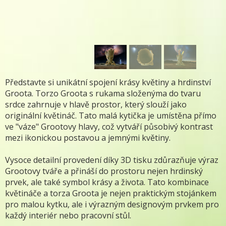
Představte si unikátní spojení krásy květiny a hrdinství
Groota. Torzo Groota s rukama složenýma do tvaru
srdce zahrnuje v hlavě prostor, který slouží jako
originální květináč. Tato malá kytička je umístěna přímo
ve "váze" Grootovy hlavy, což vytváří působivý kontrast
mezi ikonickou postavou a jemnými květiny.
Vysoce detailní provedení díky 3D tisku zdůrazňuje výraz
Grootovy tváře a přináší do prostoru nejen hrdinský
prvek, ale také symbol krásy a života. Tato kombinace
květináče a torza Groota je nejen praktickým stojánkem
pro malou kytku, ale i výrazným designovým prvkem pro
každý interiér nebo pracovní stůl.