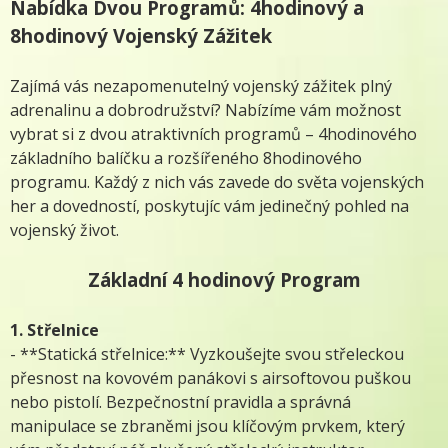
Nabídka Dvou Programů: 4hodinový a
8hodinový Vojenský Zážitek
Zajímá vás nezapomenutelný vojenský zážitek plný
adrenalinu a dobrodružství? Nabízíme vám možnost
vybrat si z dvou atraktivních programů – 4hodinového
základního balíčku a rozšířeného 8hodinového
programu. Každý z nich vás zavede do světa vojenských
her a dovedností, poskytujíc vám jedinečný pohled na
vojenský život.
Základní 4 hodinový Program
1. Střelnice
- **Statická střelnice:** Vyzkoušejte svou střeleckou
přesnost na kovovém panákovi s airsoftovou puškou
nebo pistolí. Bezpečnostní pravidla a správná
manipulace se zbraněmi jsou klíčovým prvkem, který