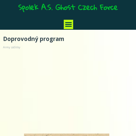
Spolek A.S. Ghost Czech Force
Doprovodný program
Army zážitky