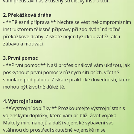
vám představí náš zkušený střelecký instruktor.
2. Překážková dráha
- **Tělesná příprava:** Nechte se vést nekompromisním
instruktorem tělesné přípravy při zdolávání náročné
překážkové dráhy. Získáte nejen fyzickou zátěž, ale i
zábavu a motivaci.
3. První pomoc
- **První pomoc:** Naši profesionálové vám ukážou, jak
poskytnout první pomoc v různých situacích, včetně
simulace pod palbou. Získáte praktické dovednosti, které
mohou být životně důležité.
4. Výstrojní stan
- **Výstrojní doplňky:** Prozkoumejte výstrojní stan s
vojenskými doplňky, které vám přiblíží život vojáka.
Makety min, nábojů a další vojenské vybavení vás
vtáhnou do prostředí skutečné vojenské mise.